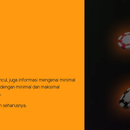
uncul, juga informasi mengenai minimal
i dengan minimal dan maksimal
.
h seharusnya.