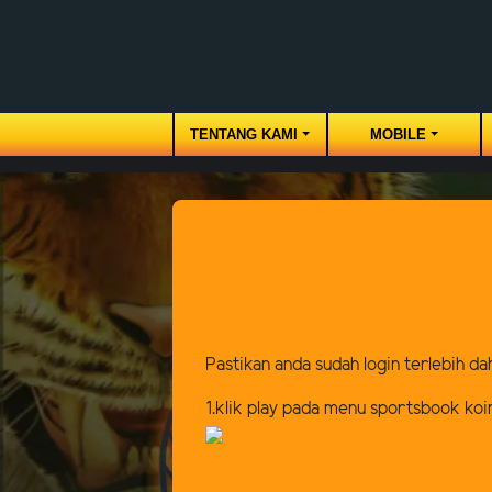
TENTANG KAMI
MOBILE
Pastikan anda sudah login terlebih d
1.klik play pada menu sportsbook ko